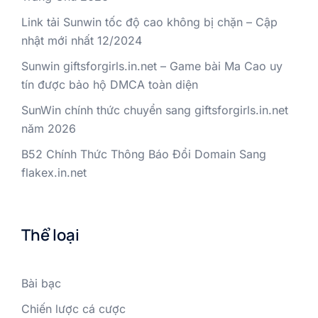
Link tải Sunwin tốc độ cao không bị chặn – Cập
nhật mới nhất 12/2024
Sunwin giftsforgirls.in.net – Game bài Ma Cao uy
tín được bảo hộ DMCA toàn diện
SunWin chính thức chuyển sang giftsforgirls.in.net
năm 2026
B52 Chính Thức Thông Báo Đổi Domain Sang
flakex.in.net
Thể loại
Bài bạc
Chiến lược cá cược