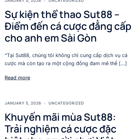
JANUARY 5, 2026
UNCATEGORIZED
Sự kiện thể thao Sut88 –
Điểm đến cá cược đẳng cấp
cho anh em Sài Gòn
“Tại Sut88, chúng tôi không chỉ cung cấp dịch vụ cá
cược mà còn tạo ra một cộng đồng đam mê thể […]
Read more
JANUARY 5, 2026
UNCATEGORIZED
Khuyến mãi mùa Sut88:
Trải nghiệm cá cược đặc