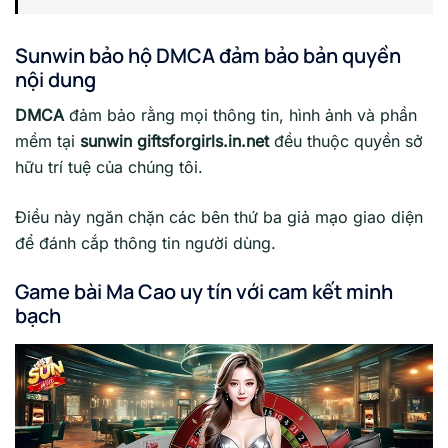
Sunwin bảo hộ DMCA
đảm bảo bản quyền
nội dung
DMCA
đảm bảo rằng mọi thông tin, hình ảnh và phần
mềm tại
sunwin giftsforgirls.in.net
đều thuộc quyền sở
hữu trí tuệ của chúng tôi.
Điều này ngăn chặn các bên thứ ba giả mạo giao diện
để đánh cắp thông tin người dùng.
Game bài Ma Cao uy tín
với cam kết minh
bạch