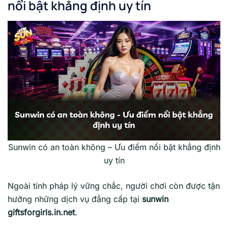
nổi bật khẳng định uy tín
Sunwin có an toàn không – Ưu điểm nổi bật khẳng định
uy tín
Ngoài tính pháp lý vững chắc, người chơi còn được tận
hưởng những dịch vụ đẳng cấp tại
sunwin
giftsforgirls.in.net
.