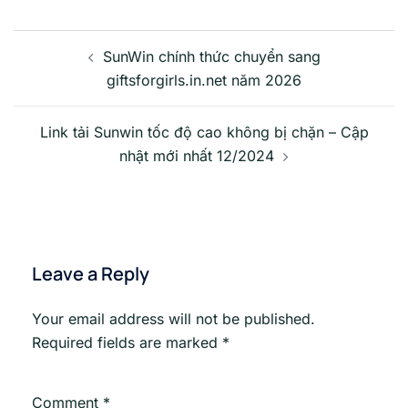
Post
SunWin chính thức chuyển sang
navigation
giftsforgirls.in.net năm 2026
Link tải Sunwin tốc độ cao không bị chặn – Cập
nhật mới nhất 12/2024
Leave a Reply
Your email address will not be published.
Required fields are marked
*
Comment
*