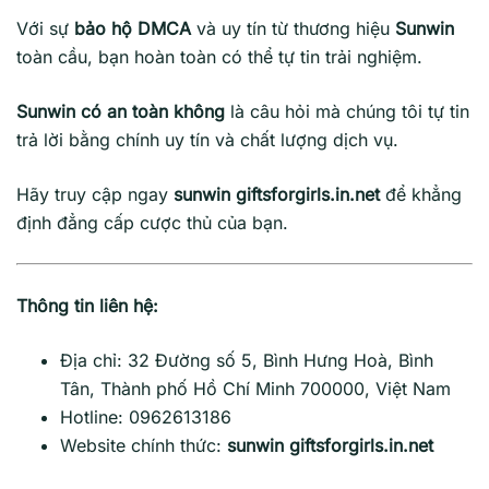
Với sự
bảo hộ DMCA
và uy tín từ thương hiệu
Sunwin
toàn cầu, bạn hoàn toàn có thể tự tin trải nghiệm.
Sunwin có an toàn không
là câu hỏi mà chúng tôi tự tin
trả lời bằng chính uy tín và chất lượng dịch vụ.
Hãy truy cập ngay
sunwin giftsforgirls.in.net
để khẳng
định đẳng cấp cược thủ của bạn.
Thông tin liên hệ:
Địa chỉ: 32 Đường số 5, Bình Hưng Hoà, Bình
Tân, Thành phố Hồ Chí Minh 700000, Việt Nam
Hotline: 0962613186
Website chính thức:
sunwin giftsforgirls.in.net