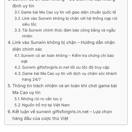
định uy tín
Game bài Ma Cao uy tín với giao diện chuẩn quốc tế
Link vào Sunwin không bị chặn với hệ thống nạp rút
siêu tốc
Tải Sunwin chính thức đảm bảo công bằng và ngẫu
nhiên
Link vào Sunwin không bị chặn – Hướng dẫn nhận
diện chính xác
Sunwin có an toàn không – Kiểm tra chứng chỉ bảo
mật
Sunwin giftsforgirls.in.net tối ưu tốc độ truy cập
Game bài Ma Cao uy tín với dịch vụ chăm sóc khách
hàng 24/7
Thông tin trách nhiệm và an toàn khi chơi game bài
Ma Cao uy tín
Những rủi ro cần lưu ý
Nguồn hỗ trợ tại Việt Nam
Kết luận về sunwin giftsforgirls.in.net – Lựa chọn
hàng đầu của cược thủ Việt