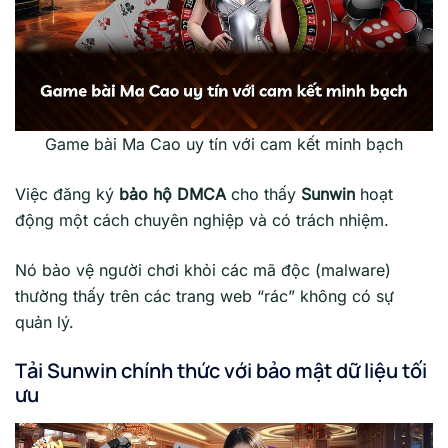
Game bài Ma Cao uy tín với cam kết minh bạch
Việc đăng ký
bảo hộ DMCA
cho thấy
Sunwin
hoạt
động một cách chuyên nghiệp và có trách nhiệm.
Nó bảo vệ người chơi khỏi các mã độc (malware)
thường thấy trên các trang web “rác” không có sự
quản lý.
Tải Sunwin chính thức
với bảo mật dữ liệu tối
ưu