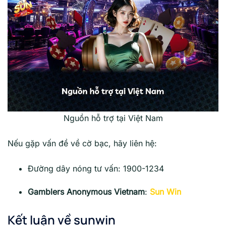
Nguồn hỗ trợ tại Việt Nam
Nếu gặp vấn đề về cờ bạc, hãy liên hệ:
Đường dây nóng tư vấn: 1900-1234
Gamblers Anonymous Vietnam
:
Sun Win
Kết luận về
sunwin