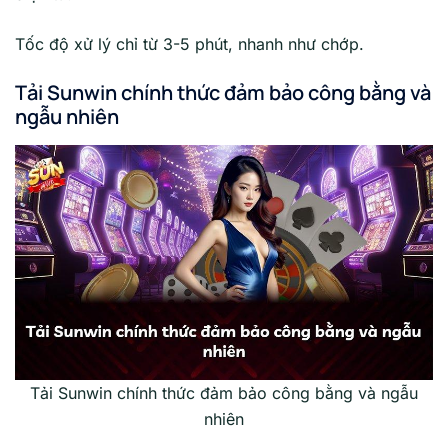
Tốc độ xử lý chỉ từ 3-5 phút, nhanh như chớp.
Tải Sunwin chính thức
đảm bảo công bằng và
ngẫu nhiên
Tải Sunwin chính thức đảm bảo công bằng và ngẫu
nhiên