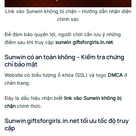
Link vào Sunwin không bị chặn – Hướng dẫn nhận diện
chính xác
Để đảm bảo quyền lợi, người chơi cần lưu ý những
điểm sau khi truy cập
sunwin giftsforgirls.in.net
.
Sunwin có an toàn không
– Kiểm tra chứng
chỉ bảo mật
Website có biểu tượng ổ khóa (SSL) và logo
DMCA
ở
chân trang.
Đây là dấu hiệu nhận biết
link vào Sunwin không bị
chặn
chính thức.
Sunwin giftsforgirls.in.net
tối ưu tốc độ truy
cập