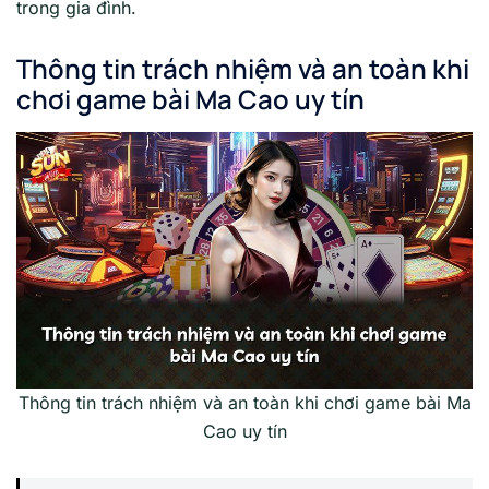
trong gia đình.
Thông tin trách nhiệm và an toàn khi
chơi
game bài Ma Cao uy tín
Thông tin trách nhiệm và an toàn khi chơi game bài Ma
Cao uy tín