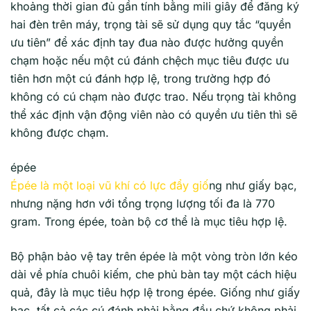
khoảng thời gian đủ gần tính bằng mili giây để đăng ký
hai đèn trên máy, trọng tài sẽ sử dụng quy tắc “quyền
ưu tiên” để xác định tay đua nào được hưởng quyền
chạm hoặc nếu một cú đánh chệch mục tiêu được ưu
tiên hơn một cú đánh hợp lệ, trong trường hợp đó
không có cú chạm nào được trao. Nếu trọng tài không
thể xác định vận động viên nào có quyền ưu tiên thì sẽ
không được chạm.
épée
Épée là một loại vũ khí có lực đẩy giố
ng như giấy bạc,
nhưng nặng hơn với tổng trọng lượng tối đa là 770
gram. Trong épée, toàn bộ cơ thể là mục tiêu hợp lệ.
Bộ phận bảo vệ tay trên épée là một vòng tròn lớn kéo
dài về phía chuôi kiếm, che phủ bàn tay một cách hiệu
quả, đây là mục tiêu hợp lệ trong épée. Giống như giấy
bạc, tất cả các cú đánh phải bằng đầu chứ không phải